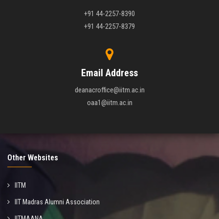
+91 44-2257-8390
+91 44-2257-8379
Email Address
deanacroffice@iitm.ac.in
oaa1@iitm.ac.in
Other Websites
IITM
IIT Madras Alumni Association
IITMAANA