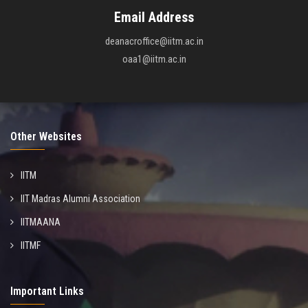
Email Address
deanacroffice@iitm.ac.in
oaa1@iitm.ac.in
Other Websites
IITM
IIT Madras Alumni Association
IITMAANA
IITMF
Important Links