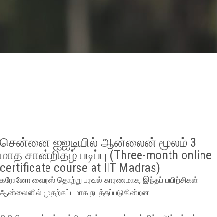
GALLERY
AGR
OTHER LINKS
CONTACT
சென்னை ஐஐடியில் ஆன்லைன் மூலம் 3
மாத சான்றிதழ் படிப்பு (Three-month online
certificate course at IIT Madras)
கரோனோ வைரஸ் தொற்று பரவல் காரணமாக, இந்தப் பயிற்சிகள்
ஆன்லைனில் முதற்கட்டமாக நடத்தப்படுகின்றன.