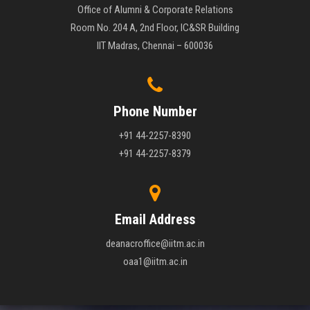
Office of Alumni & Corporate Relations
Room No. 204 A, 2nd Floor, IC&SR Building
IIT Madras, Chennai – 600036
Phone Number
+91 44-2257-8390
+91 44-2257-8379
Email Address
deanacroffice@iitm.ac.in
oaa1@iitm.ac.in