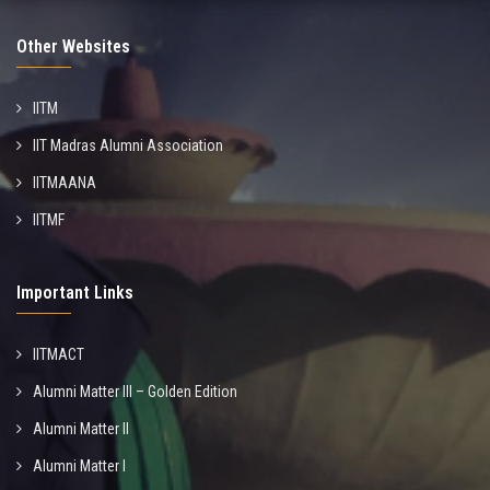
Other Websites
IITM
IIT Madras Alumni Association
IITMAANA
IITMF
Important Links
IITMACT
Alumni Matter III – Golden Edition
Alumni Matter II
Alumni Matter I