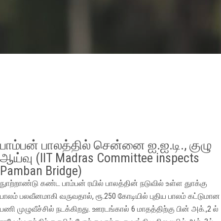
GALLERY
AGR
OTHER LINKS
CONTACT
பாம்பன் பாலத்தில் சென்னை ஐ.ஐ.டி., குழு
ஆய்வு (IIT Madras Committee inspects
Pamban Bridge)
நுாற்றாண்டு கண்ட பாம்பன் ரயில் பாலத்தின் நடுவில் உள்ள துாக்கு
பாலம் பலவீனமாகி வருவதால், ரூ.250 கோடியில் புதிய பாலம் கட்டுமான
பணி முழுவீச்சில் நடக்கிறது. ஊரடங்கால் 6 மாதத்திற்கு பின் அக்.,2 ல்