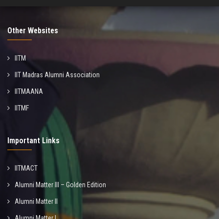
Other Websites
IITM
IIT Madras Alumni Association
IITMAANA
IITMF
Important Links
IITMACT
Alumni Matter III – Golden Edition
Alumni Matter II
Alumni Matter I