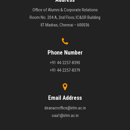
Office of Alumni & Corporate Relations
Room No. 204 A, 2nd Floor, IC&SR Building
IIT Madras, Chennai – 600036
Phone Number
+91 44-2257-8390
+91 44-2257-8379
Email Address
deanacroffice@iitm.ac.in
oaa1@iitm.ac.in