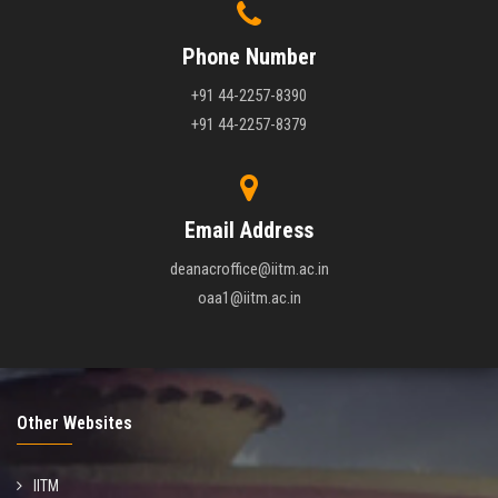
Phone Number
+91 44-2257-8390
+91 44-2257-8379
Email Address
deanacroffice@iitm.ac.in
oaa1@iitm.ac.in
Other Websites
IITM